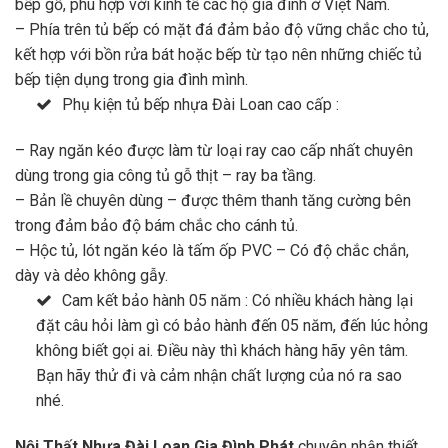
bếp gỗ, phù hợp với kinh tế các hộ gia đình ở Việt Nam.
– Phía trên tủ bếp có mặt đá đảm bảo độ vững chắc cho tủ,
kết hợp với bồn rửa bát hoặc bếp từ tạo nên những chiếc tủ
bếp tiện dụng trong gia đình mình.
Phụ kiện tủ bếp nhựa Đài Loan cao cấp :
– Ray ngăn kéo được làm từ loại ray cao cấp nhất chuyên
dùng trong gia công tủ gỗ thịt – ray ba tầng.
– Bản lề chuyên dùng – được thêm thanh tăng cường bên
trong đảm bảo độ bám chắc cho cánh tủ.
– Hộc tủ, lót ngăn kéo là tấm ốp PVC – Có độ chắc chắn,
dày và dẻo không gẫy.
Cam kết bảo hành 05 năm : Có nhiều khách hàng lại
đặt câu hỏi làm gì có bảo hành đến 05 năm, đến lúc hỏng
không biết gọi ai. Điều này thì khách hàng hãy yên tâm.
Bạn hãy thử đi và cảm nhận chất lượng của nó ra sao
nhé.
Nội Thất Nhựa Đài Loan Gia Đình Phát
chuyên nhận thiết