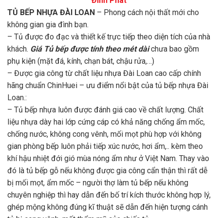
Đình Phát
TỦ BẾP NHỰA ĐÀI LOAN
– Phong cách nội thất mới cho
không gian gia đình bạn.
– Tủ được đo đạc và thiết kế trực tiếp theo diện tích của nhà
khách.
Giá Tủ bếp được tính theo mét dài
chưa bao gồm
phụ kiện (mặt đá, kính, chạn bát, chậu rửa,…)
– Được gia công từ chất liệu nhựa Đài Loan cao cấp chính
hãng chuẩn ChinHuei – ưu điểm nổi bật của tủ bếp nhựa Đài
Loan.:
– Tủ bếp nhựa luôn được đánh giá cao về chất lượng. Chất
liệu nhựa dày hai lớp cứng cáp có khả năng chống ẩm mốc,
chống nước, không cong vênh, mối mọt phù hợp với không
gian phòng bếp luôn phải tiếp xúc nước, hơi ẩm,.. kèm theo
khí hậu nhiệt đới gió mùa nóng ẩm như ở Việt Nam. Thay vào
đó là tủ bếp gỗ nếu không được gia công cẩn thận thì rất dễ
bị mối mọt, ẩm mốc – người thợ làm tủ bếp nếu không
chuyên nghiệp thì hay dẫn đến bố trí kích thước không hợp lý,
ghép mộng không đúng kĩ thuật sẽ dẫn đến hiện tượng cánh