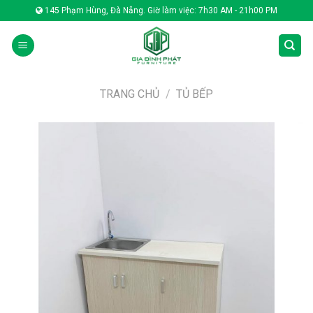
Skip
145 Phạm Hùng, Đà Nẵng. Giờ làm việc: 7h30 AM - 21h00 PM
to
content
TRANG CHỦ
/
TỦ BẾP