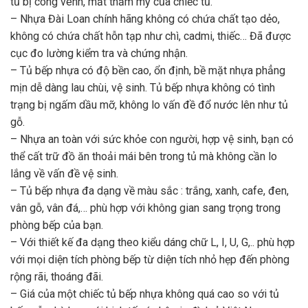
tủ bị cong vênh, mất thẩm mỹ của chiếc tủ.
– Nhựa Đài Loan chính hãng không có chứa chất tạo dẻo,
không có chứa chất hỗn tạp như chì, cadmi, thiếc… Đã được
cục đo lường kiểm tra và chứng nhận.
– Tủ bếp nhựa có độ bền cao, ổn định, bề mặt nhựa phẳng
mịn dễ dàng lau chùi, vệ sinh. Tủ bếp nhựa không có tình
trạng bị ngấm dầu mỡ, không lo vấn đề đổ nước lên như tủ
gỗ.
– Nhựa an toàn với sức khỏe con người, hợp vệ sinh, bạn có
thể cất trữ đồ ăn thoải mái bên trong tủ mà không cần lo
lắng về vấn đề vệ sinh.
– Tủ bếp nhựa đa dạng về màu sắc : trắng, xanh, cafe, đen,
vân gỗ, vân đá,… phù hợp với không gian sang trọng trong
phòng bếp của bạn.
– Với thiết kế đa dạng theo kiểu dáng chữ L, I, U, G,.. phù hợp
với mọi diện tích phòng bếp từ diện tích nhỏ hẹp đến phòng
rộng rãi, thoáng đãi.
– Giá của một chiếc tủ bếp nhựa không quá cao so với tủ