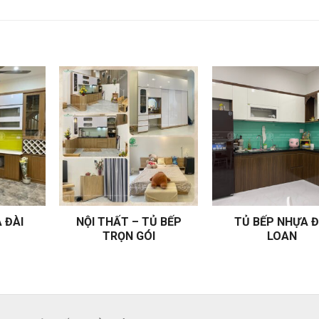
 ĐÀI
NỘI THẤT – TỦ BẾP
TỦ BẾP NHỰA Đ
TRỌN GÓI
LOAN