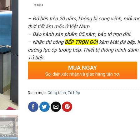
màu
– Độ bền trên 20 năm, không bị cong vênh, mối mọ
thời tiết ẩm mốc ở Việt Nam.
– Bảo hành sản phẩm 05 năm, bảo trì trọn đời.
– Nhận thi công
BẾP TRỌN GÓI
kèm Mặt đá bếp, K
cường lực ốp tường bếp, Thiết bị thông minh dành
Tủ bếp.
MUA NGAY
Gọi điện xác nhận và giao hàng tận nơi
Danh mục:
Công trình
,
Tủ bếp