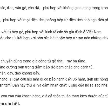
afe, đen, vân gỗ, vân đá,… phù hợp với không gian sang trọng tro
G,.. phù hợp với mọi diện tích phòng bếp từ diện tích nhỏ hẹp đến 
với tủ bếp gỗ, phù hợp với kinh tế các hộ gia đình ở Việt Nam.
c cho tủ, kết hợp với bồn rửa bát hoặc bếp từ tạo nên những chi
chuyên dùng trong gia công tủ gỗ thịt – ray ba tầng.
tăng cường bên trong đảm bảo độ bám chắc cho cánh tủ.
hắn, dày, dẻo không gẫy.
àng lại đặt câu hỏi làm gì có bảo hành đến 05 năm, đến lúc hỏng
yên tâm. Bạn hãy thử đi và cảm nhận chất lượng của nó ra sao nhé
 yêu cầu của khách hàng, giá cả thỏa thuận theo kích thước của tủ
m chi tiết.