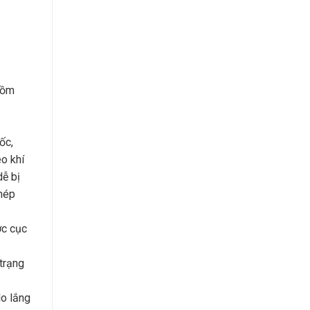
gồm
ốc,
o khí
dễ bị
ghép
ợc cục
trạng
lo lắng