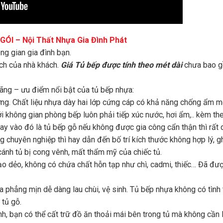
ÓI – Nội Thất Nhựa Gia Đình Phát
ng gian gia đình bạn.
ích của nhà khách.
Giá Tủ bếp được tính theo mét dài
chưa bao 
hãng – ưu điểm nổi bật của tủ bếp nhựa:
ng. Chất liệu nhựa dày hai lớp cứng cáp có khả năng chống ẩm m
 không gian phòng bếp luôn phải tiếp xúc nước, hơi ẩm,.. kèm the
y vào đó là tủ bếp gỗ nếu không được gia công cẩn thận thì rất 
 chuyên nghiệp thì hay dẫn đến bố trí kích thước không hợp lý, 
ánh tủ bị cong vênh, mất thẩm mỹ của chiếc tủ.
o dẻo, không có chứa chất hỗn tạp như chì, cadmi, thiếc… Đã đư
 phẳng mịn dễ dàng lau chùi, vệ sinh. Tủ bếp nhựa không có tình 
tủ gỗ.
h, bạn có thể cất trữ đồ ăn thoải mái bên trong tủ mà không cần 