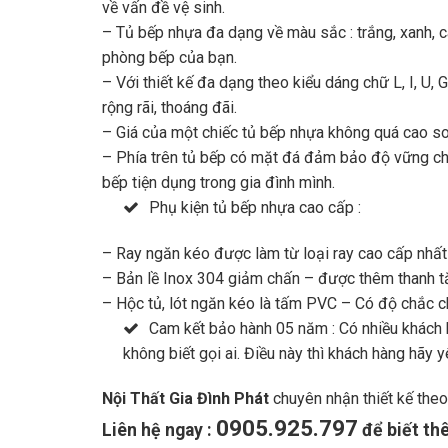
về vấn đề vệ sinh.
– Tủ bếp nhựa đa dạng về màu sắc : trắng, xanh, c
phòng bếp của bạn.
– Với thiết kế đa dạng theo kiểu dáng chữ L, I, U, 
rộng rãi, thoáng đãi.
– Giá của một chiếc tủ bếp nhựa không quá cao so 
– Phía trên tủ bếp có mặt đá đảm bảo độ vững chắ
bếp tiện dụng trong gia đình mình.
Phụ kiện tủ bếp nhựa cao cấp :
– Ray ngăn kéo được làm từ loại ray cao cấp nhất 
– Bản lề Inox 304 giảm chấn – được thêm thanh 
– Hộc tủ, lót ngăn kéo là tấm PVC – Có độ chắc c
Cam kết bảo hành 05 năm : Có nhiều khách h
không biết gọi ai. Điều này thì khách hàng hãy 
Nội Thất Gia Đình Phát
chuyên nhận thiết kế theo
0905.925.797
Liên hệ ngay :
để biết thê