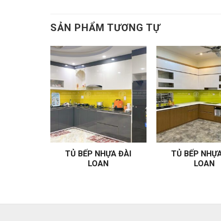
SẢN PHẨM TƯƠNG TỰ
ỰA ĐÀI
TỦ BẾP NHỰA ĐÀI
TỦ BẾP NHỰA
N
LOAN
LOAN