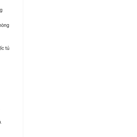
ng
phòng
ếc tủ
.
.