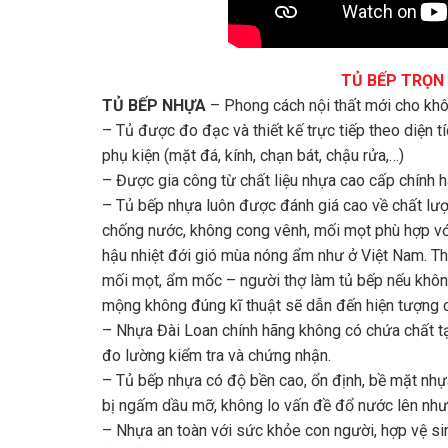
TỦ BẾP TRỌN G
TỦ BẾP NHỰA
– Phong cách nội thất mới cho khô
– Tủ được đo đạc và thiết kế trực tiếp theo diện t
phụ kiện (mặt đá, kính, chạn bát, chậu rửa,…)
– Được gia công từ chất liệu nhựa cao cấp chính 
– Tủ bếp nhựa luôn được đánh giá cao về chất lượ
chống nước, không cong vênh, mối mọt phù hợp với
hậu nhiệt đới gió mùa nóng ẩm như ở Việt Nam. Tha
mối mọt, ẩm mốc – người thợ làm tủ bếp nếu không
mộng không đúng kĩ thuật sẽ dẫn đến hiện tượng c
– Nhựa Đài Loan chính hãng không có chứa chất tạ
đo lường kiểm tra và chứng nhận.
– Tủ bếp nhựa có độ bền cao, ổn định, bề mặt nhựa
bị ngấm dầu mỡ, không lo vấn đề đổ nước lên như 
– Nhựa an toàn với sức khỏe con người, hợp vệ sin