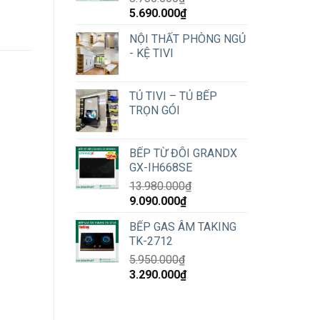
Original
Current
5.690.000
₫
price
price
NỘI THẤT PHÒNG NGỦ
was:
is:
- KỆ TIVI
8.780.000₫.
5.690.000₫.
TỦ TIVI – TỦ BẾP
TRỌN GÓI
BẾP TỪ ĐÔI GRANDX
GX-IH668SE
13.980.000
₫
Original
Current
9.090.000
₫
price
price
BẾP GAS ÂM TAKING
was:
is:
TK-2712
13.980.000₫.
9.090.000₫.
5.950.000
₫
Original
Current
3.290.000
₫
price
price
was:
is:
5.950.000₫.
3.290.000₫.