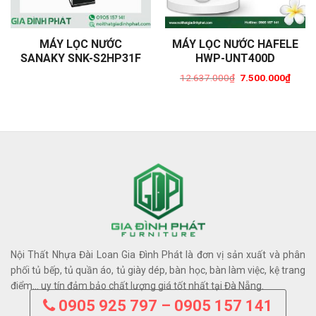
MÁY LỌC NƯỚC
MÁY LỌC NƯỚC HAFELE
SANAKY SNK-S2HP31F
HWP-UNT400D
12.637.000
₫
7.500.000
₫
Original
Curre
price
price
was:
is:
12.637.000₫.
7.500
Nội Thất Nhựa Đài Loan Gia Đình Phát là đơn vị sản xuất và phân
phối tủ bếp, tủ quần áo, tủ giày dép, bàn học, bàn làm việc, kệ trang
điểm… uy tín đảm bảo chất lượng giá tốt nhất tại Đà Nẵng.
0905 925 797 – 0905 157 141