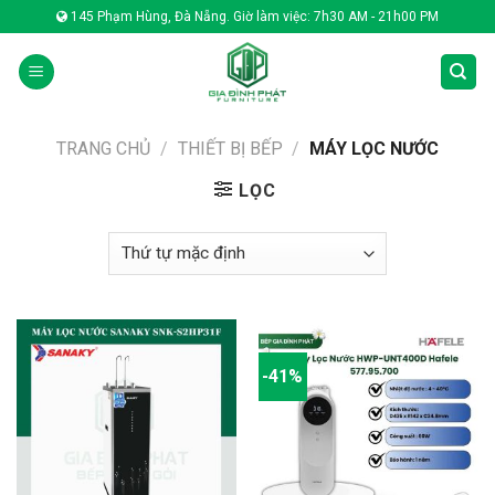
Skip
145 Phạm Hùng, Đà Nẵng. Giờ làm việc: 7h30 AM - 21h00 PM
to
content
TRANG CHỦ
/
THIẾT BỊ BẾP
/
MÁY LỌC NƯỚC
LỌC
-41%