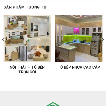
SẢN PHẨM TƯƠNG TỰ
NỘI THẤT – TỦ BẾP
TỦ BẾP NHỰA CAO CẤP
TRỌN GÓI