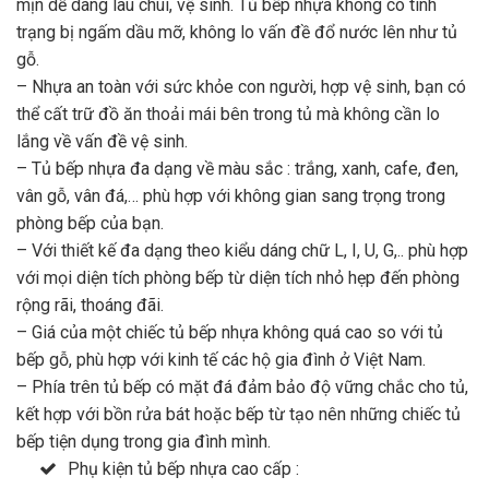
mịn dễ dàng lau chùi, vệ sinh. Tủ bếp nhựa không có tình
trạng bị ngấm dầu mỡ, không lo vấn đề đổ nước lên như tủ
gỗ.
– Nhựa an toàn với sức khỏe con người, hợp vệ sinh, bạn có
thể cất trữ đồ ăn thoải mái bên trong tủ mà không cần lo
lắng về vấn đề vệ sinh.
– Tủ bếp nhựa đa dạng về màu sắc : trắng, xanh, cafe, đen,
vân gỗ, vân đá,… phù hợp với không gian sang trọng trong
phòng bếp của bạn.
– Với thiết kế đa dạng theo kiểu dáng chữ L, I, U, G,.. phù hợp
với mọi diện tích phòng bếp từ diện tích nhỏ hẹp đến phòng
rộng rãi, thoáng đãi.
– Giá của một chiếc tủ bếp nhựa không quá cao so với tủ
bếp gỗ, phù hợp với kinh tế các hộ gia đình ở Việt Nam.
– Phía trên tủ bếp có mặt đá đảm bảo độ vững chắc cho tủ,
kết hợp với bồn rửa bát hoặc bếp từ tạo nên những chiếc tủ
bếp tiện dụng trong gia đình mình.
Phụ kiện tủ bếp nhựa cao cấp :