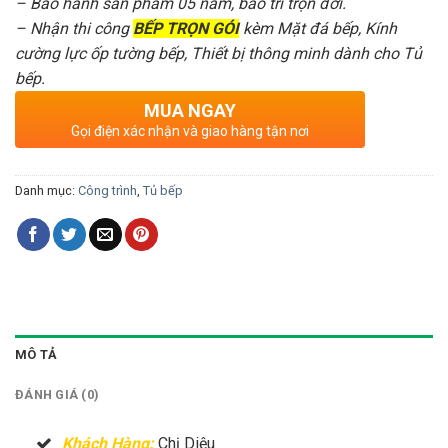
– Bảo hành sản phẩm 05 năm, bảo trì trọn đời.
– Nhận thi công
BẾP TRỌN GÓI
kèm Mặt đá bếp, Kính
cường lực ốp tường bếp, Thiết bị thông minh dành cho Tủ
bếp.
MUA NGAY
Gọi điện xác nhận và giao hàng tận nơi
Danh mục:
Công trình
,
Tủ bếp
MÔ TẢ
ĐÁNH GIÁ (0)
Khách Hàng:
Chị Diệu