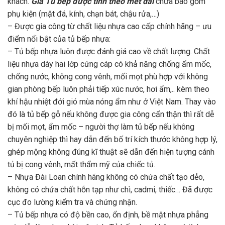
khách.
Giá Tủ bếp được tính theo mét dài
chưa bao gồm
phụ kiện (mặt đá, kính, chạn bát, chậu rửa,…)
– Được gia công từ chất liệu nhựa cao cấp chính hãng – ưu
điểm nổi bật của tủ bếp nhựa:
– Tủ bếp nhựa luôn được đánh giá cao về chất lượng. Chất
liệu nhựa dày hai lớp cứng cáp có khả năng chống ẩm mốc,
chống nước, không cong vênh, mối mọt phù hợp với không
gian phòng bếp luôn phải tiếp xúc nước, hơi ẩm,.. kèm theo
khí hậu nhiệt đới gió mùa nóng ẩm như ở Việt Nam. Thay vào
đó là tủ bếp gỗ nếu không được gia công cẩn thận thì rất dễ
bị mối mọt, ẩm mốc – người thợ làm tủ bếp nếu không
chuyên nghiệp thì hay dẫn đến bố trí kích thước không hợp lý,
ghép mộng không đúng kĩ thuật sẽ dẫn đến hiện tượng cánh
tủ bị cong vênh, mất thẩm mỹ của chiếc tủ.
– Nhựa Đài Loan chính hãng không có chứa chất tạo dẻo,
không có chứa chất hỗn tạp như chì, cadmi, thiếc… Đã được
cục đo lường kiểm tra và chứng nhận.
– Tủ bếp nhựa có độ bền cao, ổn định, bề mặt nhựa phẳng