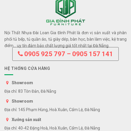
Nội Thất Nhựa Đài Loan Gia Đình Phát là đơn vị sản xuất và phân
phối tủ bếp, tủ quần áo, tủ giày dép, bàn học, bàn làm việc, kệ trang
điểm… uy tín đảm bảo chất lượng giá tốt nhất tại Đà Nẵng.
0905 925 797 – 0905 157 141
HỆ THỐNG CỬA HÀNG
Showroom
Địa chỉ: 83 Tôn Đản, Đà Nẵng
Showroom
Địa chỉ: 145 Phạm Hùng, Hoà Xuân, Cẩm Lệ, Đà Nẵng
Xưởng sản xuất
Địa chỉ: 40-42 Đặng Hoà, Hoà Xuân, Cẩm Lệ, Đà Nẵng