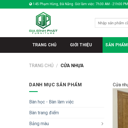
Skip
145 Phạm Hùng, Đà Nẵng. Giờ làm việc: 7h30 AM - 21h00 PM
to
content
Tìm
kiếm:
TRANG CHỦ
GIỚI THIỆU
SẢN PHẨM
TRANG CHỦ
/
CỬA NHỰA
DANH MỤC SẢN PHẨM
Cửa nhự
Bàn học - Bàn làm việc
Bàn trang điểm
Bảng màu