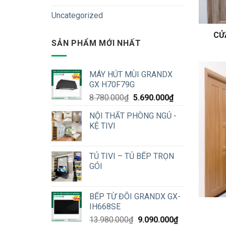
Uncategorized
CỬ
SẢN PHẨM MỚI NHẤT
MÁY HÚT MÙI GRANDX
GX H70F79G
Original
Current
8.780.000
₫
5.690.000
₫
price
price
NỘI THẤT PHÒNG NGỦ -
was:
is:
KỆ TIVI
8.780.000₫.
5.690.000₫.
TỦ TIVI – TỦ BẾP TRỌN
GÓI
BẾP TỪ ĐÔI GRANDX GX-
IH668SE
Original
Current
13.980.000
₫
9.090.000
₫