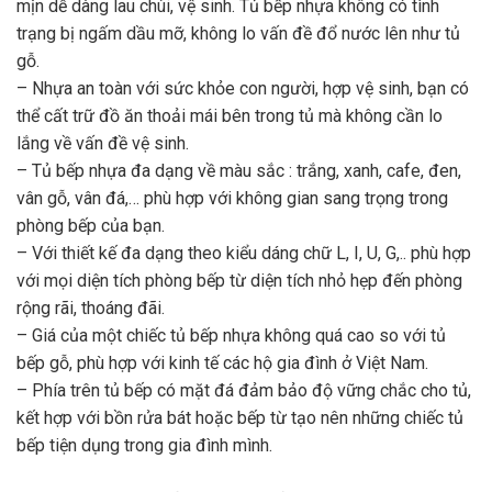
mịn dễ dàng lau chùi, vệ sinh. Tủ bếp nhựa không có tình
trạng bị ngấm dầu mỡ, không lo vấn đề đổ nước lên như tủ
gỗ.
– Nhựa an toàn với sức khỏe con người, hợp vệ sinh, bạn có
thể cất trữ đồ ăn thoải mái bên trong tủ mà không cần lo
lắng về vấn đề vệ sinh.
– Tủ bếp nhựa đa dạng về màu sắc : trắng, xanh, cafe, đen,
vân gỗ, vân đá,… phù hợp với không gian sang trọng trong
phòng bếp của bạn.
– Với thiết kế đa dạng theo kiểu dáng chữ L, I, U, G,.. phù hợp
với mọi diện tích phòng bếp từ diện tích nhỏ hẹp đến phòng
rộng rãi, thoáng đãi.
– Giá của một chiếc tủ bếp nhựa không quá cao so với tủ
bếp gỗ, phù hợp với kinh tế các hộ gia đình ở Việt Nam.
– Phía trên tủ bếp có mặt đá đảm bảo độ vững chắc cho tủ,
kết hợp với bồn rửa bát hoặc bếp từ tạo nên những chiếc tủ
bếp tiện dụng trong gia đình mình.