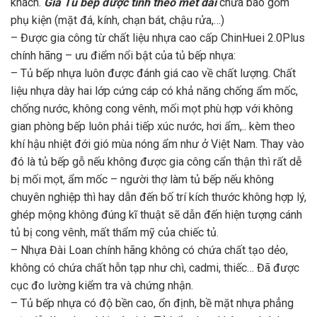
khách.
Giá Tủ bếp được tính theo mét dài
chưa bao gồm
phụ kiện (mặt đá, kính, chạn bát, chậu rửa,…)
– Được gia công từ chất liệu nhựa cao cấp ChinHuei 2.0Plus
chính hãng – ưu điểm nổi bật của tủ bếp nhựa:
– Tủ bếp nhựa luôn được đánh giá cao về chất lượng. Chất
liệu nhựa dày hai lớp cứng cáp có khả năng chống ẩm mốc,
chống nước, không cong vênh, mối mọt phù hợp với không
gian phòng bếp luôn phải tiếp xúc nước, hơi ẩm,.. kèm theo
khí hậu nhiệt đới gió mùa nóng ẩm như ở Việt Nam. Thay vào
đó là tủ bếp gỗ nếu không được gia công cẩn thận thì rất dễ
bị mối mọt, ẩm mốc – người thợ làm tủ bếp nếu không
chuyên nghiệp thì hay dẫn đến bố trí kích thước không hợp lý,
ghép mộng không đúng kĩ thuật sẽ dẫn đến hiện tượng cánh
tủ bị cong vênh, mất thẩm mỹ của chiếc tủ.
– Nhựa Đài Loan chính hãng không có chứa chất tạo dẻo,
không có chứa chất hỗn tạp như chì, cadmi, thiếc… Đã được
cục đo lường kiểm tra và chứng nhận.
– Tủ bếp nhựa có độ bền cao, ổn định, bề mặt nhựa phẳng