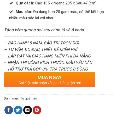
Quy cách:
Cao 185 x Ngang 205 x Sâu 47 (cm)
Màu sắc:
Đa dạng hơn 20 gam màu, có thể kết hợp
nhiều màu sắc lại với nhau.
Tặng kèm gương soi sau cánh tủ và ổ khóa.
————————————————————————
– BẢO HÀNH 5 NĂM, BẢO TRÌ TRỌN ĐỜI
– TƯ VẤN, ĐO ĐẠC, THIẾT KẾ MIỄN PHÍ
– LẮP ĐẶT VÀ GIAO HÀNG MIỄN PHÍ ĐÀ NẴNG
–
NHẬN THI CÔNG KÍCH THƯỚC, MẪU YÊU CẦU
– HỖ TRỢ TRẢ GÓP 0%, TRẢ TRƯỚC 0 ĐỒNG
MUA NGAY
Gọi điện xác nhận và giao hàng tận nơi
Danh mục:
Tủ quần áo