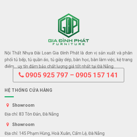
Nội Thất Nhựa Đài Loan Gia Đình Phát là đơn vị sản xuất và phân
phối tủ bếp, tủ quần áo, tủ giày dép, bàn học, bàn làm việc, kệ trang
điểm… uy tín đảm bảo chất lượng giá tốt nhất tại Đà Nẵng.
0905 925 797 – 0905 157 141
HỆ THỐNG CỬA HÀNG
Showroom
Địa chỉ: 83 Tôn Đản, Đà Nẵng
Showroom
Địa chỉ: 145 Phạm Hùng, Hoà Xuân, Cẩm Lệ, Đà Nẵng