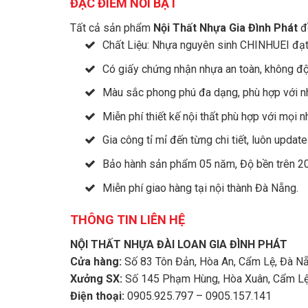
ĐẶC ĐIỂM NỔI BẬT
Tất cả sản phẩm
Nội Thất Nhựa Gia Đình Phát
đề
Chất Liệu: Nhựa nguyên sinh CHINHUEI đạt
Có giấy chứng nhận nhựa an toàn, không độc 
Màu sắc phong phú đa dạng, phù hợp với nh
Miễn phí thiết kế nội thất phù hợp với mọi n
Gia công tỉ mỉ đến từng chi tiết, luôn updat
Bảo hành sản phẩm 05 năm, Độ bền trên 2
Miễn phí giao hàng tại nội thành Đà Nẵng.
THÔNG TIN LIÊN HỆ
NỘI THẤT NHỰA ĐÀI LOAN GIA ĐÌNH PHÁT
Cửa hàng:
Số 83 Tôn Đản, Hòa An, Cẩm Lệ, Đà N
Xưởng SX:
Số 145 Phạm Hùng, Hòa Xuân, Cẩm Lệ
Điện thoại:
0905.925.797 – 0905.157.141