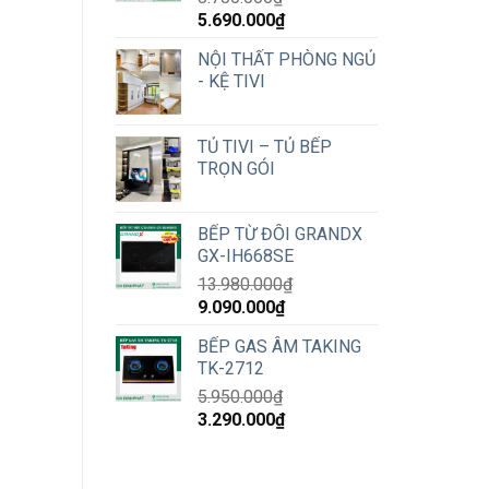
Original
Current
5.690.000
₫
price
price
NỘI THẤT PHÒNG NGỦ
was:
is:
- KỆ TIVI
8.780.000₫.
5.690.000₫.
TỦ TIVI – TỦ BẾP
TRỌN GÓI
BẾP TỪ ĐÔI GRANDX
GX-IH668SE
13.980.000
₫
Original
Current
9.090.000
₫
price
price
BẾP GAS ÂM TAKING
was:
is:
TK-2712
13.980.000₫.
9.090.000₫.
5.950.000
₫
Original
Current
3.290.000
₫
price
price
was:
is:
5.950.000₫.
3.290.000₫.