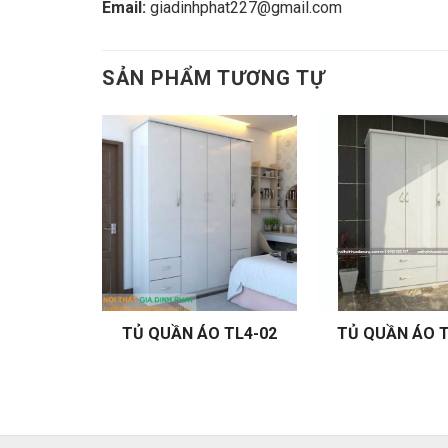
Email:
giadinhphat227@gmail.com
SẢN PHẨM TƯƠNG TỰ
 TL3-11
TỦ QUẦN ÁO TL4-02
TỦ QUẦN ÁO T