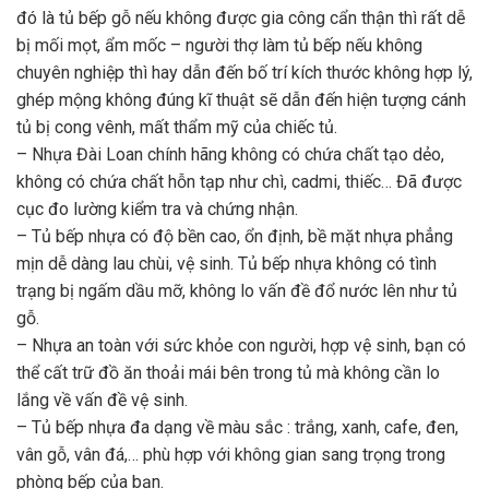
đó là tủ bếp gỗ nếu không được gia công cẩn thận thì rất dễ
bị mối mọt, ẩm mốc – người thợ làm tủ bếp nếu không
chuyên nghiệp thì hay dẫn đến bố trí kích thước không hợp lý,
ghép mộng không đúng kĩ thuật sẽ dẫn đến hiện tượng cánh
tủ bị cong vênh, mất thẩm mỹ của chiếc tủ.
– Nhựa Đài Loan chính hãng không có chứa chất tạo dẻo,
không có chứa chất hỗn tạp như chì, cadmi, thiếc… Đã được
cục đo lường kiểm tra và chứng nhận.
– Tủ bếp nhựa có độ bền cao, ổn định, bề mặt nhựa phẳng
mịn dễ dàng lau chùi, vệ sinh. Tủ bếp nhựa không có tình
trạng bị ngấm dầu mỡ, không lo vấn đề đổ nước lên như tủ
gỗ.
– Nhựa an toàn với sức khỏe con người, hợp vệ sinh, bạn có
thể cất trữ đồ ăn thoải mái bên trong tủ mà không cần lo
lắng về vấn đề vệ sinh.
– Tủ bếp nhựa đa dạng về màu sắc : trắng, xanh, cafe, đen,
vân gỗ, vân đá,… phù hợp với không gian sang trọng trong
phòng bếp của bạn.