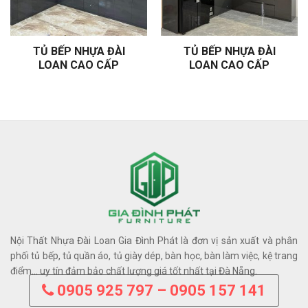
TỦ BẾP NHỰA ĐÀI
TỦ BẾP NHỰA ĐÀI
LOAN CAO CẤP
LOAN CAO CẤP
Nội Thất Nhựa Đài Loan Gia Đình Phát là đơn vị sản xuất và phân
phối tủ bếp, tủ quần áo, tủ giày dép, bàn học, bàn làm việc, kệ trang
điểm… uy tín đảm bảo chất lượng giá tốt nhất tại Đà Nẵng.
0905 925 797 – 0905 157 141