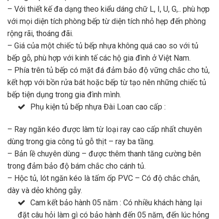
– Với thiết kế đa dạng theo kiểu dáng chữ L, I, U, G,.. phù hợp
với mọi diện tích phòng bếp từ diện tích nhỏ hẹp đến phòng
rộng rãi, thoáng đãi.
– Giá của một chiếc tủ bếp nhựa không quá cao so với tủ
bếp gỗ, phù hợp với kinh tế các hộ gia đình ở Việt Nam.
– Phía trên tủ bếp có mặt đá đảm bảo độ vững chắc cho tủ,
kết hợp với bồn rửa bát hoặc bếp từ tạo nên những chiếc tủ
bếp tiện dụng trong gia đình mình.
Phụ kiện tủ bếp nhựa Đài Loan cao cấp :
– Ray ngăn kéo được làm từ loại ray cao cấp nhất chuyên
dùng trong gia công tủ gỗ thịt – ray ba tầng.
– Bản lề chuyên dùng – được thêm thanh tăng cường bên
trong đảm bảo độ bám chắc cho cánh tủ.
– Hộc tủ, lót ngăn kéo là tấm ốp PVC – Có độ chắc chắn,
dày và dẻo không gẫy.
Cam kết bảo hành 05 năm : Có nhiều khách hàng lại
đặt câu hỏi làm gì có bảo hành đến 05 năm, đến lúc hỏng