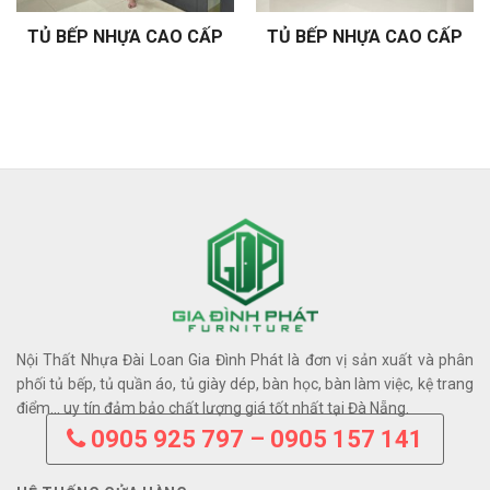
TỦ BẾP NHỰA CAO CẤP
TỦ BẾP NHỰA CAO CẤP
Nội Thất Nhựa Đài Loan Gia Đình Phát là đơn vị sản xuất và phân
phối tủ bếp, tủ quần áo, tủ giày dép, bàn học, bàn làm việc, kệ trang
điểm… uy tín đảm bảo chất lượng giá tốt nhất tại Đà Nẵng.
0905 925 797 – 0905 157 141