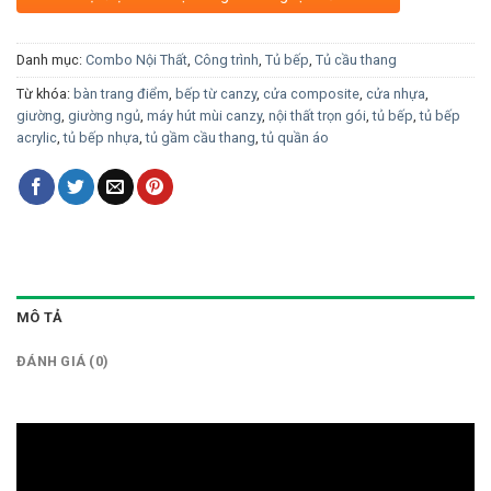
Danh mục:
Combo Nội Thất
,
Công trình
,
Tủ bếp
,
Tủ cầu thang
Từ khóa:
bàn trang điểm
,
bếp từ canzy
,
cửa composite
,
cửa nhựa
,
giường
,
giường ngủ
,
máy hút mùi canzy
,
nội thất trọn gói
,
tủ bếp
,
tủ bếp
acrylic
,
tủ bếp nhựa
,
tủ gầm cầu thang
,
tủ quần áo
MÔ TẢ
ĐÁNH GIÁ (0)