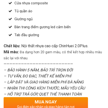
Cửa nhựa composite
Tủ quần áo
Giường ngủ
Bàn trang điểm gương led cảm biến
Tab đầu giường
Chất liệu:
Nội thất nhựa cao cấp ChinHuei 2.0Plus.
Mã màu:
Đa dạng hơn 20 gam màu, có thể kết hợp nhiều màu
sắc lại với nhau.
————————————————————————
– BẢO HÀNH 5 NĂM, BẢO TRÌ TRỌN ĐỜI
– TƯ VẤN, ĐO ĐẠC, THIẾT KẾ MIỄN PHÍ
– LẮP ĐẶT VÀ GIAO HÀNG MIỄN PHÍ ĐÀ NẴNG
–
NHẬN THI CÔNG KÍCH THƯỚC, MẪU YÊU CẦU
– HỖ TRỢ TRẢ GÓP, QUẸT THẺ THANH TOÁN
MUA NGAY
Gọi điện xác nhận và giao hàng tận nơi