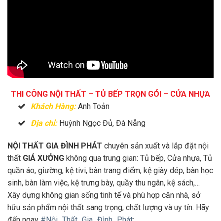
THI CÔNG NỘI THẤT – TỦ BẾP TRỌN GÓI – CỬA NHỰA
Khách Hàng:
Anh Toản
Địa chỉ:
Huỳnh Ngọc Đủ, Đà Nẵng
NỘI THẤT GIA ĐÌNH PHÁT
chuyên sản xuất và lắp đặt nội
thất
GIÁ XƯỞNG
không qua trung gian: Tủ bếp, Cửa nhựa, Tủ
quần áo, giường, kệ tivi, bàn trang điểm, kệ giày dép, bàn học
sinh, bàn làm việc, kệ trưng bày, quầy thu ngân, kệ sách,…
Xây dựng không gian sống tinh tế và phù hợp căn nhà, sở
hữu sản phẩm nội thất sang trọng, chất lượng và uy tín. Hãy
đến ngay
#Nội_Thất_Gia_Đình_Phát
: