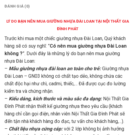
ĐÁNH GIÁ (0)
LÝ DO BẠN NÊN MUA GIƯỜNG NHỰA ĐÀI LOAN TẠI NỘI THẤT GIA
ĐÌNH PHÁT
Trước khi mua một chiếc giường nhựa Đài Loan, Quý khách
hàng sẽ có suy nghĩ: ”
Có nên mua giường nhựa Đài Loan
không ?
”. Dưới đây là những lý do bạn nên mua giường
nhựa Đài Loan:
–
Mẫu giường nhựa đài loan an toàn cho trẻ:
Giường nhựa
Đài Loan – GN03 không có chất tạo dẻo, không chứa các
chất độc hại như chì, cadmi, thiếc,… Đã được cục đo lường
kiểm tra và chứng nhận.
–
Kiểu dáng, kích thước và màu sắc đa dạng:
Nội Thất Gia
Đình Phát nhận thiết kế giường nhựa theo yêu cầu (khách
hàng chỉ cần gọi điện, nhân viên Nội Thất Gia Đình Phát sẽ
đến tận nhà khách hàng đo đạc, tư vấn cho khách hàng,…).
–
Chất liệ
u
nhựa
cứng cáp:
với 2 lớp không bị ảnh hưởng