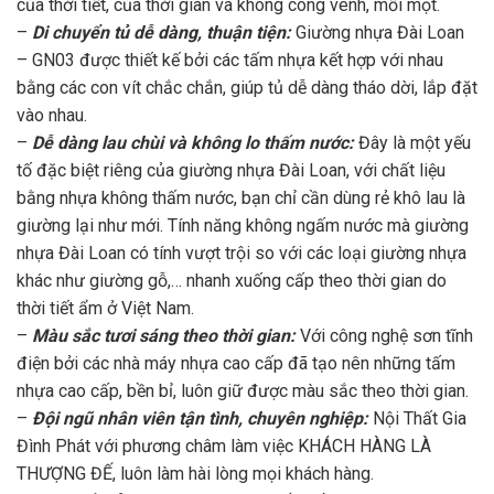
của thời tiết, của thời gian và không cong vênh, mối mọt.
–
Di chuyển tủ dễ dàng, thuận tiện:
Giường nhựa Đài Loan
– GN03 được thiết kế bởi các tấm nhựa kết hợp với nhau
bằng các con vít chắc chắn, giúp tủ dễ dàng tháo dời, lắp đặt
vào nhau.
–
Dễ dàng lau chùi và không lo thấm nước:
Đây là một yếu
tố đặc biệt riêng của giường nhựa Đài Loan, với chất liệu
bằng nhựa không thấm nước, bạn chỉ cần dùng rẻ khô lau là
giường lại như mới. Tính năng không ngấm nước mà giường
nhựa Đài Loan có tính vượt trội so với các loại giường nhựa
khác như giường gỗ,… nhanh xuống cấp theo thời gian do
thời tiết ẩm ở Việt Nam.
–
Màu sắc tươi sáng theo thời gian:
Với công nghệ sơn tĩnh
điện bởi các nhà máy nhựa cao cấp đã tạo nên những tấm
nhựa cao cấp, bền bỉ, luôn giữ được màu sắc theo thời gian.
–
Đội ngũ nhân viên tận tình, chuyên nghiệp:
Nội Thất Gia
Đình Phát với phương châm làm việc KHÁCH HÀNG LÀ
THƯỢNG ĐẾ, luôn làm hài lòng mọi khách hàng.