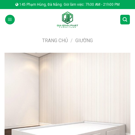
Skip
145 Phạm Hùng, Đà Nẵng. Giờ làm việc: 7h30 AM - 21h00 PM
to
content
TRANG CHỦ
/
GIƯỜNG