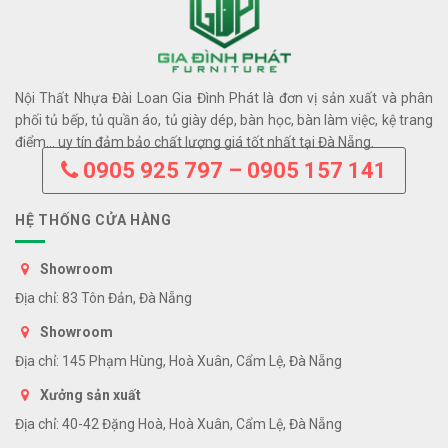
Nội Thất Nhựa Đài Loan Gia Đình Phát là đơn vị sản xuất và phân
phối tủ bếp, tủ quần áo, tủ giày dép, bàn học, bàn làm việc, kệ trang
điểm… uy tín đảm bảo chất lượng giá tốt nhất tại Đà Nẵng.
0905 925 797 – 0905 157 141
HỆ THỐNG CỬA HÀNG
Showroom
Địa chỉ: 83 Tôn Đản, Đà Nẵng
Showroom
Địa chỉ: 145 Phạm Hùng, Hoà Xuân, Cẩm Lệ, Đà Nẵng
Xưởng sản xuất
Địa chỉ: 40-42 Đặng Hoà, Hoà Xuân, Cẩm Lệ, Đà Nẵng