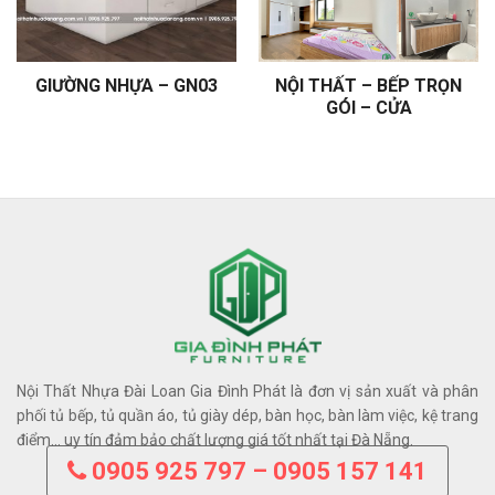
GIƯỜNG NHỰA – GN03
NỘI THẤT – BẾP TRỌN
GÓI – CỬA
Nội Thất Nhựa Đài Loan Gia Đình Phát là đơn vị sản xuất và phân
phối tủ bếp, tủ quần áo, tủ giày dép, bàn học, bàn làm việc, kệ trang
điểm… uy tín đảm bảo chất lượng giá tốt nhất tại Đà Nẵng.
0905 925 797 – 0905 157 141