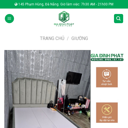
Skip
145 Phạm Hùng, Đà Nẵng. Giờ làm việc: 7h30 AM - 21h00 PM
to
content
TRANG CHỦ
/
GIƯỜNG