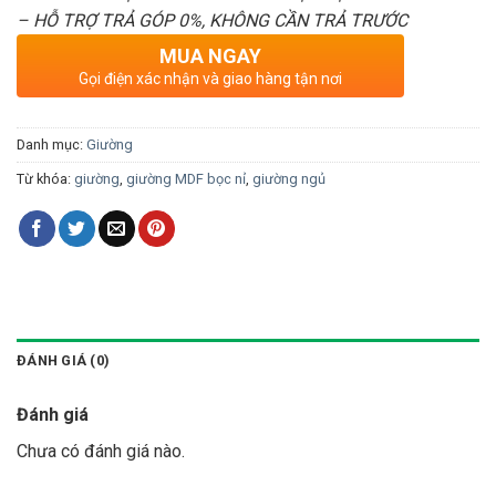
– HỖ TRỢ TRẢ GÓP 0%, KHÔNG CẦN TRẢ TRƯỚC
MUA NGAY
Gọi điện xác nhận và giao hàng tận nơi
Danh mục:
Giường
Từ khóa:
giường
,
giường MDF bọc nỉ
,
giường ngủ
ĐÁNH GIÁ (0)
Đánh giá
Chưa có đánh giá nào.