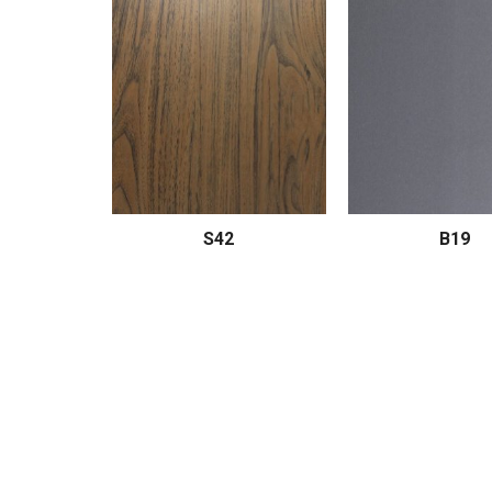
Plus – Mã:
S42
B19