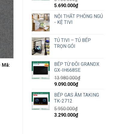
Original
Current
5.690.000
₫
price
price
NỘI THẤT PHÒNG NGỦ
was:
is:
- KỆ TIVI
8.780.000₫.
5.690.000₫.
TỦ TIVI – TỦ BẾP
TRỌN GÓI
BẾP TỪ ĐÔI GRANDX
– Mã:
GX-IH668SE
13.980.000
₫
Original
Current
9.090.000
₫
price
price
BẾP GAS ÂM TAKING
was:
is:
TK-2712
13.980.000₫.
9.090.000₫.
5.950.000
₫
Original
Current
3.290.000
₫
price
price
was:
is:
5.950.000₫.
3.290.000₫.