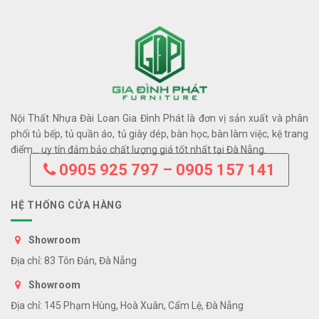
Nội Thất Nhựa Đài Loan Gia Đình Phát là đơn vị sản xuất và phân
phối tủ bếp, tủ quần áo, tủ giày dép, bàn học, bàn làm việc, kệ trang
điểm… uy tín đảm bảo chất lượng giá tốt nhất tại Đà Nẵng.
0905 925 797 – 0905 157 141
HỆ THỐNG CỬA HÀNG
Showroom
Địa chỉ: 83 Tôn Đản, Đà Nẵng
Showroom
Địa chỉ: 145 Phạm Hùng, Hoà Xuân, Cẩm Lệ, Đà Nẵng