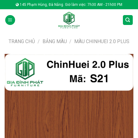
Skip
145 Phạm Hùng, Đà Nẵng. Giờ làm việc: 7h30 AM - 21h00 PM
to
content
TRANG CHỦ
/
BẢNG MÀU
/
MÀU CHINHUEI 2.0 PLUS