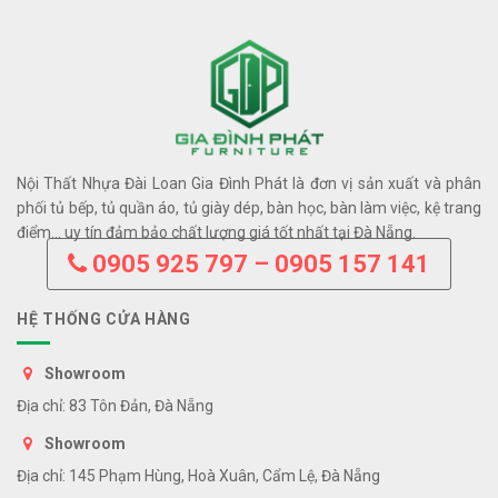
Nội Thất Nhựa Đài Loan Gia Đình Phát là đơn vị sản xuất và phân
phối tủ bếp, tủ quần áo, tủ giày dép, bàn học, bàn làm việc, kệ trang
điểm… uy tín đảm bảo chất lượng giá tốt nhất tại Đà Nẵng.
0905 925 797 – 0905 157 141
HỆ THỐNG CỬA HÀNG
Showroom
Địa chỉ: 83 Tôn Đản, Đà Nẵng
Showroom
Địa chỉ: 145 Phạm Hùng, Hoà Xuân, Cẩm Lệ, Đà Nẵng