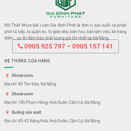
Nội Thất Nhựa Đài Loan Gia Đình Phát là đơn vị sản xuất và phân
phối tủ bếp, tủ quần áo, tủ giày dép, bàn học, bàn làm việc, kệ trang
điểm… uy tín đảm bảo chất lượng giá tốt nhất tại Đà Nẵng.
0905 925 797 – 0905 157 141
HỆ THỐNG CỬA HÀNG
Showroom
Địa chỉ: 83 Tôn Đản, Đà Nẵng
Showroom
Địa chỉ: 145 Phạm Hùng, Hoà Xuân, Cẩm Lệ, Đà Nẵng
Xưởng sản xuất
Địa chỉ: 40-42 Đặng Hoà, Hoà Xuân, Cẩm Lệ, Đà Nẵng