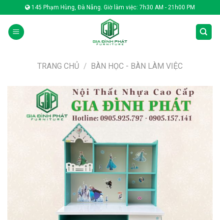
Skip
145 Phạm Hùng, Đà Nẵng. Giờ làm việc: 7h30 AM - 21h00 PM
to
content
TRANG CHỦ
/
BÀN HỌC - BÀN LÀM VIỆC