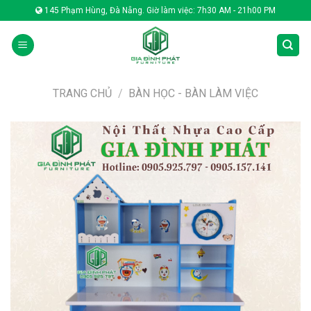
Skip
145 Phạm Hùng, Đà Nẵng. Giờ làm việc: 7h30 AM - 21h00 PM
to
content
TRANG CHỦ
/
BÀN HỌC - BÀN LÀM VIỆC