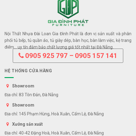
Nội Thất Nhựa Đài Loan Gia Đình Phát là đơn vị sản xuất và phân
phối tủ bếp, tủ quần áo, tủ giày dép, bàn học, bàn làm việc, kệ trang
điểm… uy tín đảm bảo chất lượng giá tốt nhất tại Đà Nẵng.
0905 925 797 – 0905 157 141
HỆ THỐNG CỬA HÀNG
Showroom
Địa chỉ: 83 Tôn Đản, Đà Nẵng
Showroom
Địa chỉ: 145 Phạm Hùng, Hoà Xuân, Cẩm Lệ, Đà Nẵng
Xưởng sản xuất
Địa chỉ: 40-42 Đặng Hoà, Hoà Xuân, Cẩm Lệ, Đà Nẵng