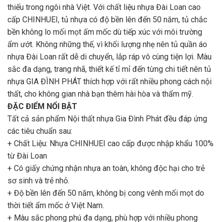
thiếu trong ngôi nhà Việt. Với chất liệu nhựa Đài Loan cao
cấp CHINHUEI, tủ nhựa có độ bền lên đến 50 năm, tủ chắc
bền không lo mối mọt ấm mốc dù tiếp xúc với môi trường
ẩm ướt. Không những thế, vì khối lượng nhẹ nên tủ quần áo
nhựa Đài Loan rất dễ di chuyển, lắp ráp vô cùng tiện lợi. Màu
sắc đa dạng, trang nhã, thiết kế tỉ mỉ đến từng chi tiết nên tủ
nhựa GIA ĐÌNH PHÁT thích hợp với rất nhiều phong cách nội
thất, cho không gian nhà bạn thêm hài hòa và thẩm mỹ.
ĐẶC ĐIỂM NỔI BẬT
Tất cả sản phẩm Nội thất nhựa Gia Đình Phát đều đáp ứng
các tiêu chuẩn sau:
+ Chất Liệu: Nhựa CHINHUEI cao cấp được nhập khẩu 100%
từ Đài Loan
+ Có giấy chứng nhận nhựa an toàn, không độc hại cho trẻ
sơ sinh và trẻ nhỏ.
+ Độ bền lên đến 50 năm, không bị cong vênh mối mọt do
thời tiết ẩm mốc ở Việt Nam.
+ Màu sắc phong phú đa dạng, phù hợp với nhiều phong