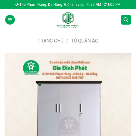
Skip
145 Phạm Hùng, Đà Nẵng. Giờ làm việc: 7h30 AM - 21h00 PM
to
content
TRANG CHỦ
/
TỦ QUẦN ÁO