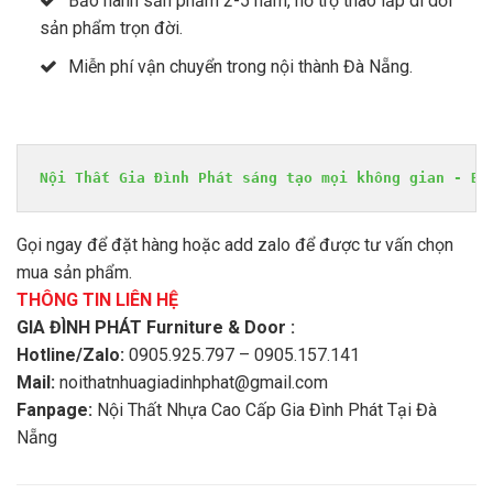
Bảo hành sản phẩm 2-5 năm, hỗ trợ tháo lắp di dời
sản phẩm trọn đời.
Miễn phí vận chuyển trong nội thành Đà Nẵng.
Nội Thất Gia Đình Phát sáng tạo mọi không gian - Bề
Gọi ngay để đặt hàng hoặc add zalo để được tư vấn chọn
mua sản phẩm.
THÔNG TIN LIÊN HỆ
GIA ĐÌNH PHÁT Furniture & Door :
Hotline/Zalo:
0905.925.797 – 0905.157.141
Mail:
noithatnhuagiadinhphat@gmail.com
Fanpage:
Nội Thất Nhựa Cao Cấp Gia Đình Phát Tại Đà
Nẵng