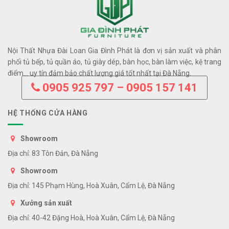
Nội Thất Nhựa Đài Loan Gia Đình Phát là đơn vị sản xuất và phân
phối tủ bếp, tủ quần áo, tủ giày dép, bàn học, bàn làm việc, kệ trang
điểm… uy tín đảm bảo chất lượng giá tốt nhất tại Đà Nẵng.
0905 925 797 – 0905 157 141
HỆ THỐNG CỬA HÀNG
Showroom
Địa chỉ: 83 Tôn Đản, Đà Nẵng
Showroom
Địa chỉ: 145 Phạm Hùng, Hoà Xuân, Cẩm Lệ, Đà Nẵng
Xưởng sản xuất
Địa chỉ: 40-42 Đặng Hoà, Hoà Xuân, Cẩm Lệ, Đà Nẵng