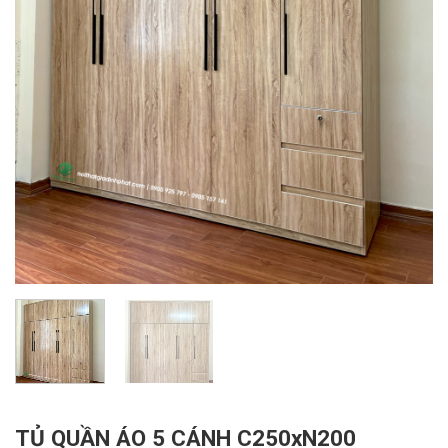
TỦ QUẦN ÁO 5 CÁNH C250xN200