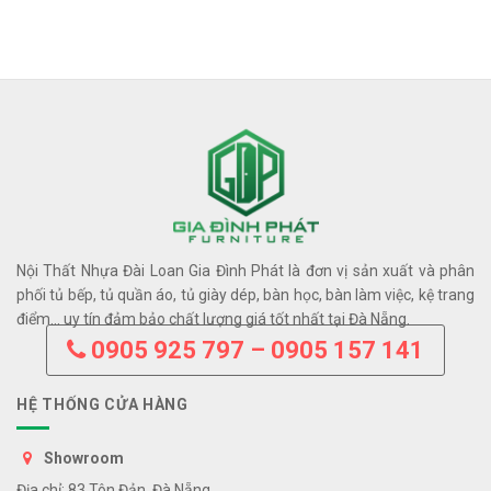
Nội Thất Nhựa Đài Loan Gia Đình Phát là đơn vị sản xuất và phân
phối tủ bếp, tủ quần áo, tủ giày dép, bàn học, bàn làm việc, kệ trang
điểm… uy tín đảm bảo chất lượng giá tốt nhất tại Đà Nẵng.
0905 925 797 – 0905 157 141
HỆ THỐNG CỬA HÀNG
Showroom
Địa chỉ: 83 Tôn Đản, Đà Nẵng