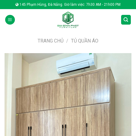
Skip
145 Phạm Hùng, Đà Nẵng. Giờ làm việc: 7h30 AM - 21h00 PM
to
content
TRANG CHỦ
/
TỦ QUẦN ÁO