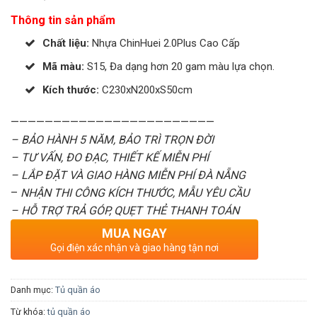
Thông tin sản phẩm
Chất liệu:
Nhựa ChinHuei 2.0Plus Cao Cấp
Mã màu:
S15, Đa dạng hơn 20 gam màu lựa chọn.
Kích thước:
C230xN200xS50cm
————————————————————————
– BẢO HÀNH 5 NĂM, BẢO TRÌ TRỌN ĐỜI
– TƯ VẤN, ĐO ĐẠC, THIẾT KẾ MIỄN PHÍ
– LẮP ĐẶT VÀ GIAO HÀNG MIỄN PHÍ ĐÀ NẴNG
–
NHẬN THI CÔNG KÍCH THƯỚC, MẪU YÊU CẦU
– HỖ TRỢ TRẢ GÓP, QUẸT THẺ THANH TOÁN
MUA NGAY
Gọi điện xác nhận và giao hàng tận nơi
Danh mục:
Tủ quần áo
Từ khóa:
tủ quần áo