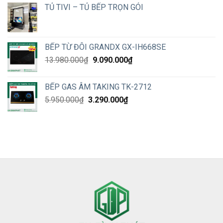
TỦ TIVI – TỦ BẾP TRỌN GÓI
BẾP TỪ ĐÔI GRANDX GX-IH668SE
Original
Current
13.980.000
₫
9.090.000
₫
price
price
was:
is:
BẾP GAS ÂM TAKING TK-2712
13.980.000₫.
9.090.000₫.
Original
Current
5.950.000
₫
3.290.000
₫
price
price
was:
is:
5.950.000₫.
3.290.000₫.