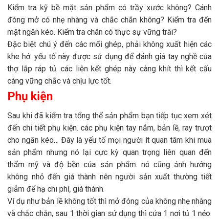
Kiểm tra kỹ bề mặt sản phẩm có trầy xước không? Cánh
đóng mở có nhẹ nhàng và chắc chắn không? Kiểm tra đến
mặt ngăn kéo. Kiểm tra chân có thực sự vững trãi?
Đặc biệt chú ý đến các mối ghép, phải không xuất hiện các
khe hở. yếu tố này được sử dụng để đánh giá tay nghề của
thợ lắp ráp tủ. các liên kết ghép này càng khít thì kết cấu
càng vững chắc và chịu lực tốt.
Phụ kiện
Sau khi đã kiểm tra tổng thể sản phẩm bạn tiếp tục xem xét
đến chi tiết phụ kiện. các phụ kiện tay nắm, bản lề, ray trượt
cho ngăn kéo… Đây là yếu tố mọi người ít quan tâm khi mua
sản phẩm nhưng nó lại cực kỳ quan trọng liên quan đến
thẩm mỹ và độ bền của sản phẩm. nó cũng ảnh hưởng
không nhỏ đến giá thành nên người sản xuất thường tiết
giảm để hạ chi phí, giá thành.
Ví dụ như bản lề không tốt thì mở đóng của không nhẹ nhàng
và chắc chắn, sau 1 thời gian sử dụng thì cửa 1 nơi tủ 1 nẻo.