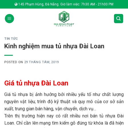
Skip
145 Phạm Hùng, Đà Nẵng. Giờ làm việc: 7h30 AM - 21h00 PM
to
content
TIN TỨC
Kinh nghiệm mua tủ nhựa Đài Loan
POSTED ON
29 THÁNG TÁM, 2019
Giá tủ nhựa Đài Loan
Giá tủ nhựa bị ảnh hưởng bởi nhiều yếu tố như chất lượng
nguyên vật liệu; trình độ kỹ thuật và quy mô của cơ sở sản
xuất; trung gian bán hàng, vận chuyển, dịch vụ…
Trên thị trường hiện nay có rất nhiều nơi bán tủ nhựa Đài
Loan. Chỉ cần lên mạng tìm kiếm gõ đúng từ khóa là đã hiện