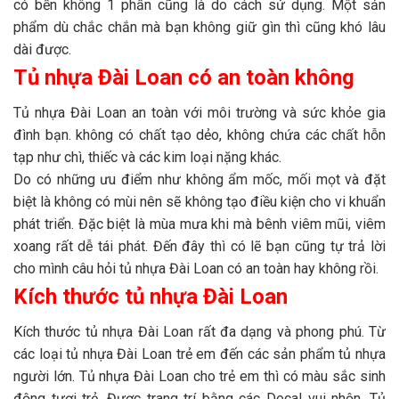
có bền không 1 phần cũng là do cách sử dụng. Một sản
phẩm dù chắc chắn mà bạn không giữ gìn thì cũng khó lâu
dài được.
Tủ nhựa Đài Loan có an toàn không
Tủ nhựa Đài Loan an toàn với môi trường và sức khỏe gia
đình bạn. không có chất tạo dẻo, không chứa các chất hỗn
tạp như chì, thiếc và các kim loại nặng khác.
Do có những ưu điểm như không ẩm mốc, mối mọt và đặt
biệt là không có mùi nên sẽ không tạo điều kiện cho vi khuẩn
phát triển. Đặc biệt là mùa mưa khi mà bênh viêm mũi, viêm
xoang rất dễ tái phát. Đến đây thì có lẽ bạn cũng tự trả lời
cho mình câu hỏi tủ nhựa Đài Loan có an toàn hay không rồi.
Kích thước tủ nhựa Đài Loan
Kích thước tủ nhựa Đài Loan rất đa dạng và phong phú. Từ
các loại tủ nhựa Đài Loan trẻ em đến các sản phẩm tủ nhựa
người lớn. Tủ nhựa Đài Loan cho trẻ em thì có màu sắc sinh
động tươi trẻ. Được trang trí bằng các Decal vui nhộn. Tủ