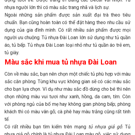
nhựa người lớn thì có màu sắc trang nhã và lịch sự.
Ngoài những sản phẩm được sản xuất đại trà theo tiêu
chuẩn. Bạn cũng hoàn toàn có thể đặt hàng theo nhu cầu sử
dụng của gia đình mình. Có rất nhiều sản phẩm được mọi
người ưu chuộng. Tủ nhựa Đài Loan lớn sử dụng như tủ quần
áo, tủ bếp. Tủ nhựa Đài Loan loại nhỏ như tủ quần áo trẻ em,
tủ giày.
Màu sắc khi mua tủ nhựa Đài Loan
Còn về màu sắc, bạn nên chọn một chiếc tủ phù hợp với màu
sắc căn phòng. Từng khu vực không gian sẽ có các màu sắc
cho bạn lựa chọn. Ví dụ như màu sắc đồ dùng cho bé thì nên
chọn những màu vui tươi như xanh, hồng, da cam, tím. Còn
với phòng ngủ của bố mẹ hay không gian phòng bếp; phòng
khách thì có màu vân gỗ; cà phê hay màu trắng cũng rất tinh
tế.
Có rất nhiều bạn tìm kiếm trên mạng
tủ nhựa giả gỗ
. Tủ
nhựa giả gỗ chính là tủ nhựa Đài Loan màu gỗ. việc sử dụng