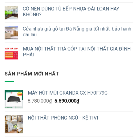
CÓ NÊN DÙNG TỦ BẾP NHỰA ĐÀI LOAN HAY
KHÔNG?
Cửa nhựa giả gỗ tại Đà Nẵng giá tốt nhất, bảo hành
dài lâu.
MUA NỘI THẤT TRẢ GÓP TẠI NỘI THẤT GIA ĐÌNH
PHÁT
SẢN PHẨM MỚI NHẤT
MÁY HÚT MÙI GRANDX GX H70F79G
Original
Current
8.780.000
₫
5.690.000
₫
price
price
was:
is:
NỘI THẤT PHÒNG NGỦ - KỆ TIVI
8.780.000₫.
5.690.000₫.