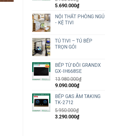
Original
Current
5.690.000
₫
price
price
NỘI THẤT PHÒNG NGỦ
was:
is:
- KỆ TIVI
8.780.000₫.
5.690.000₫.
TỦ TIVI – TỦ BẾP
TRỌN GÓI
BẾP TỪ ĐÔI GRANDX
GX-IH668SE
13.980.000
₫
Original
Current
9.090.000
₫
price
price
BẾP GAS ÂM TAKING
was:
is:
TK-2712
13.980.000₫.
9.090.000₫.
5.950.000
₫
Original
Current
3.290.000
₫
price
price
was:
is:
5.950.000₫.
3.290.000₫.