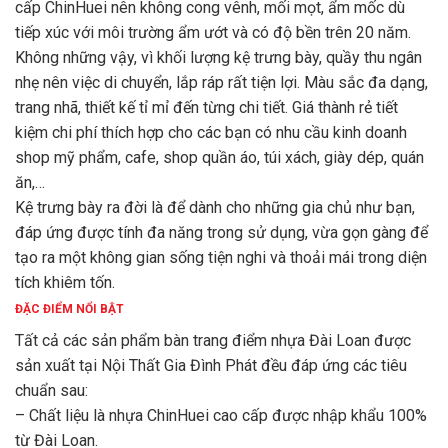
cấp ChinHuei nên không cong vênh, mối mọt, ẩm mốc dù
tiếp xúc với môi trường ẩm ướt và có độ bền trên 20 năm.
Không những vậy, vì khối lượng kệ trưng bày, quầy thu ngân
nhẹ nên việc di chuyển, lắp ráp rất tiện lợi. Màu sắc đa dạng,
trang nhã, thiết kế tỉ mỉ đến từng chi tiết. Giá thành rẻ tiết
kiệm chi phí thích hợp cho các bạn có nhu cầu kinh doanh
shop mỹ phẩm, cafe, shop quần áo, túi xách, giày dép, quán
ăn,…
Kệ trưng bày ra đời là để dành cho những gia chủ như bạn,
đáp ứng được tính đa năng trong sử dụng, vừa gọn gàng để
tạo ra một không gian sống tiện nghi và thoải mái trong diện
tích khiêm tốn.
ĐẶC ĐIỂM NỔI BẬT
Tất cả các sản phẩm bàn trang điểm nhựa Đài Loan được
sản xuất tại Nội Thất Gia Đình Phát đều đáp ứng các tiêu
chuẩn sau:
– Chất liệu là nhựa ChinHuei cao cấp được nhập khẩu 100%
từ Đài Loan.