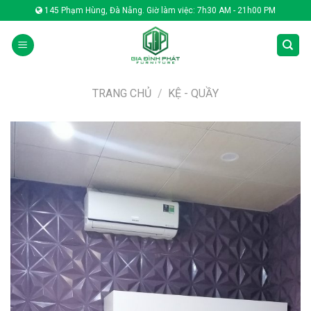
Skip
145 Phạm Hùng, Đà Nẵng. Giờ làm việc: 7h30 AM - 21h00 PM
to
content
TRANG CHỦ
/
KỆ - QUẦY