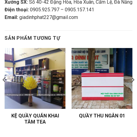
Xưởng SX:
Số 40-42 Đặng Hòa, Hòa Xuân, Cẩm Lệ, Đà Nẵng
Điện thoại:
0905.925.797 – 0905.157.141
Email:
giadinhphat227@gmail.com
SẢN PHẨM TƯƠNG TỰ
KỆ QUẦY QUÁN KHAI
QUẦY THU NGÂN 01
TÂM TEA