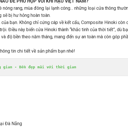
NÀO ĐỂ PHÙ HỢP VỚI KHÍ HẬU VIỆT NAM?
è nóng rang, mùa đông lại lạnh cóng… những loại cửa thông thườ
g sẽ bị hư hỏng hoàn toàn.
hà của bạn. Không chỉ cứng cáp về kết cấu, Composite Hinoki còn 
ội. Điều này biến cửa Hinoki thành “khắc tinh của thời tiết”, dù b
p và độ bền theo năm tháng, mang đến sự an toàn mà còn góp ph
thông tin chi tiết về sản phẩm bạn nhé!
g gian - Bền đẹp mãi với thời gian
Tại Đà Nẵng