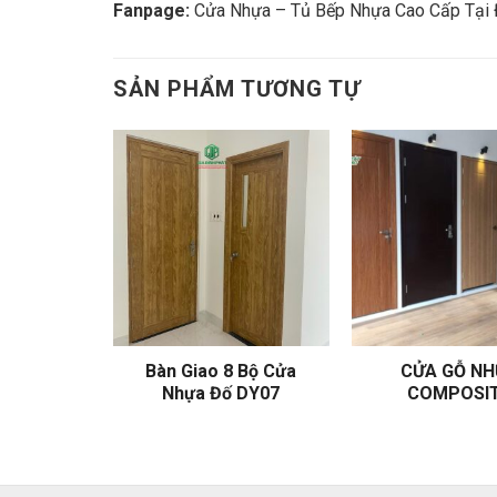
Fanpage:
Cửa Nhựa – Tủ Bếp Nhựa Cao Cấp Tại
SẢN PHẨM TƯƠNG TỰ
a Nhựa Đố
Bàn Giao 8 Bộ Cửa
CỬA GỖ N
5
Nhựa Đố DY07
COMPOSI