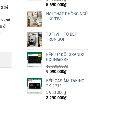
Original
Current
5.690.000
₫
ng dễ
price
price
NỘI THẤT PHÒNG NGỦ
was:
is:
- KỆ TIVI
có khả
8.780.000₫.
5.690.000₫.
ạn ở
ần
TỦ TIVI – TỦ BẾP
TRỌN GÓI
BẾP TỪ ĐÔI GRANDX
GX-IH668SE
13.980.000
₫
Original
Current
9.090.000
₫
price
price
BẾP GAS ÂM TAKING
was:
is:
TK-2712
13.980.000₫.
9.090.000₫.
5.950.000
₫
Original
Current
3.290.000
₫
price
price
was:
is:
5.950.000₫.
3.290.000₫.