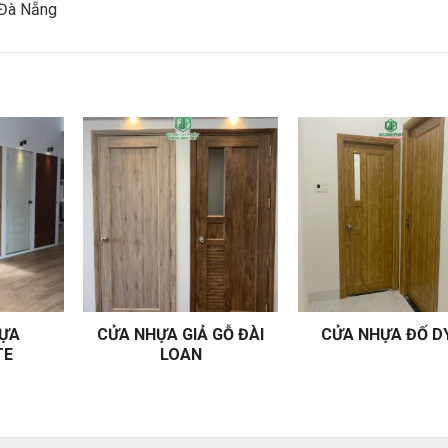
 Đà Nẵng
HỰA
CỬA NHỰA GIẢ GỖ ĐÀI
CỬA NHỰA ĐỐ D
TE
LOAN