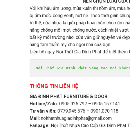
NÊN CHỌN LOẠI CỬA 
Với khí hậu ẩm ương, mùa xuân thì nồm ẩm, mùa h
bị ẩm mốc, cong vênh, nứt nẻ. Theo thời gian chún
Vì thế, cửa nhựa là giải pháp hoàn hảo cho căn n
năng chống mối mọt, chống nước, cách nhiệt vượt tr
bất kỳ môi trường nào, cửa vẫn giữ nguyên vẻ đẹ
nâng tầm thẩm mỹ cho ngôi nhà của bạn.
Liên hệ ngay Nội Thất Gia Đình Phát để biết thêm 
Nội Thất Gia Đình Phát Sáng tạo mọi khôn
THÔNG TIN LIÊN HỆ
GIA ĐÌNH PHÁT FURNITURE & DOOR:
Hotline/Zalo:
0905.925.797 – 0905.157.141
Tư vấn viên:
0779.945.576 – 0901.070.118
Mail:
noithatnhuagiadinhphat@gmail.com
Fanpage:
Nội Thất Nhựa Cao Cấp Gia Đình Phát 