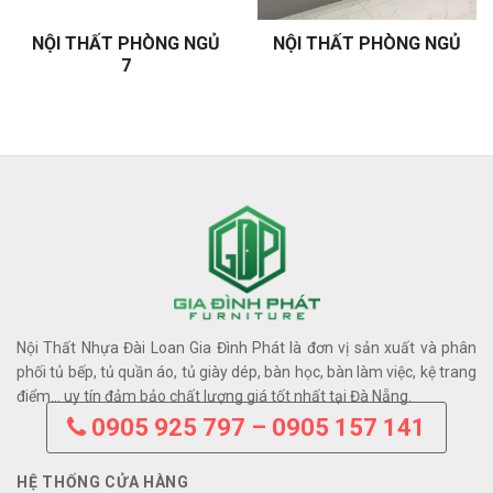
NỘI THẤT PHÒNG NGỦ
NỘI THẤT PHÒNG NGỦ
7
Nội Thất Nhựa Đài Loan Gia Đình Phát là đơn vị sản xuất và phân
phối tủ bếp, tủ quần áo, tủ giày dép, bàn học, bàn làm việc, kệ trang
điểm… uy tín đảm bảo chất lượng giá tốt nhất tại Đà Nẵng.
0905 925 797 – 0905 157 141
HỆ THỐNG CỬA HÀNG