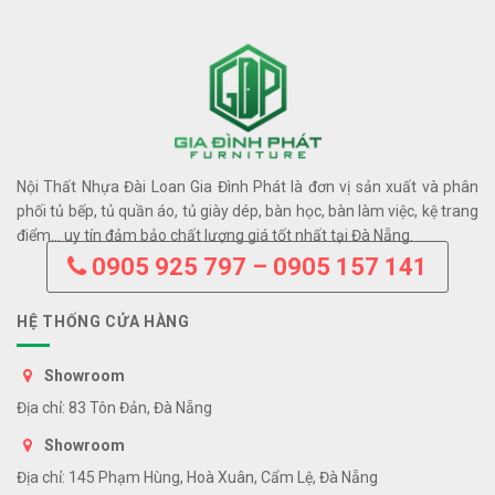
Nội Thất Nhựa Đài Loan Gia Đình Phát là đơn vị sản xuất và phân
phối tủ bếp, tủ quần áo, tủ giày dép, bàn học, bàn làm việc, kệ trang
điểm… uy tín đảm bảo chất lượng giá tốt nhất tại Đà Nẵng.
0905 925 797 – 0905 157 141
HỆ THỐNG CỬA HÀNG
Showroom
Địa chỉ: 83 Tôn Đản, Đà Nẵng
Showroom
Địa chỉ: 145 Phạm Hùng, Hoà Xuân, Cẩm Lệ, Đà Nẵng