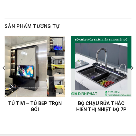
SẢN PHẨM TƯƠNG TỰ
TỦ TIVI – TỦ BẾP TRỌN
BỘ CHẬU RỬA THÁC
GÓI
HIỂN THỊ NHIỆT ĐỘ 7P