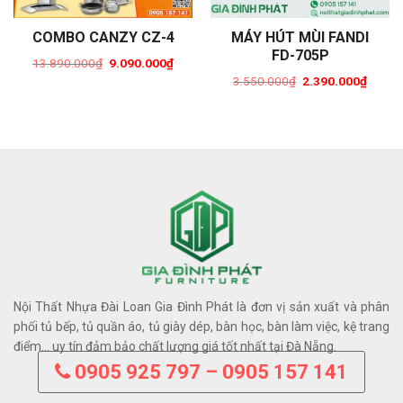
COMBO CANZY CZ-4
MÁY HÚT MÙI FANDI
FD-705P
13.890.000
₫
9.090.000
₫
Original
Current
3.550.000
₫
2.390.000
₫
price
price
ent
Original
Curren
was:
is:
price
price
13.890.000₫.
9.090.000₫.
was:
is:
0.000₫.
3.550.000₫.
2.390.
Nội Thất Nhựa Đài Loan Gia Đình Phát là đơn vị sản xuất và phân
phối tủ bếp, tủ quần áo, tủ giày dép, bàn học, bàn làm việc, kệ trang
điểm… uy tín đảm bảo chất lượng giá tốt nhất tại Đà Nẵng.
0905 925 797 – 0905 157 141