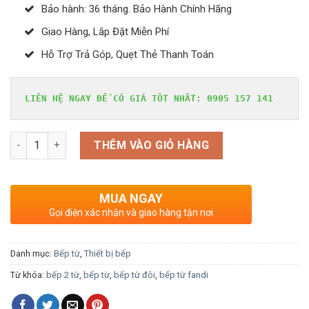
Bảo hành: 36 tháng. Bảo Hành Chính Hãng
Giao Hàng, Lắp Đặt Miễn Phí
Hỗ Trợ Trả Góp, Quẹt Thẻ Thanh Toán
LIÊN HỆ NGAY ĐỂ CÓ GIÁ TỐT NHẤT: 0905 157 141
BẾP TỪ ĐÔI FANDI FD-TV16 số lượng
THÊM VÀO GIỎ HÀNG
MUA NGAY
Gọi điện xác nhận và giao hàng tận nơi
Danh mục:
Bếp từ
,
Thiết bị bếp
Từ khóa:
bếp 2 từ
,
bếp từ
,
bếp từ đôi
,
bếp từ fandi