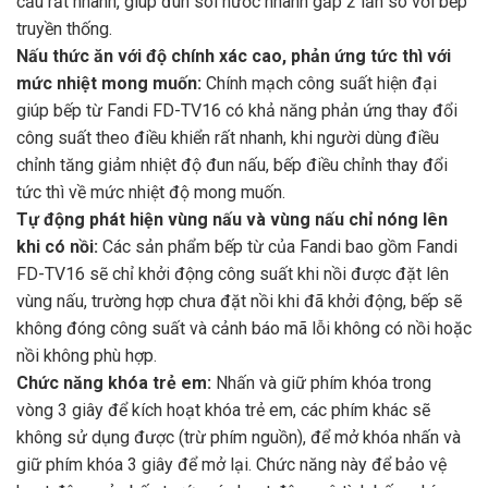
cầu rất nhanh, giúp đun sôi nước nhanh gấp 2 lần so với bếp
truyền thống.
Nấu thức ăn với độ chính xác cao, phản ứng tức thì với
mức nhiệt mong muốn:
Chính mạch công suất hiện đại
giúp bếp từ Fandi FD-TV16 có khả năng phản ứng thay đổi
công suất theo điều khiển rất nhanh, khi người dùng điều
chỉnh tăng giảm nhiệt độ đun nấu, bếp điều chỉnh thay đổi
tức thì về mức nhiệt độ mong muốn.
Tự động phát hiện vùng nấu và vùng nấu chỉ nóng lên
khi có nồi:
Các sản phẩm bếp từ của Fandi bao gồm Fandi
FD-TV16 sẽ chỉ khởi động công suất khi nồi được đặt lên
vùng nấu, trường hợp chưa đặt nồi khi đã khởi động, bếp sẽ
không đóng công suất và cảnh báo mã lỗi không có nồi hoặc
nồi không phù hợp.
Chức năng khóa trẻ em:
Nhấn và giữ phím khóa trong
vòng 3 giây để kích hoạt khóa trẻ em, các phím khác sẽ
không sử dụng được (trừ phím nguồn), để mở khóa nhấn và
giữ phím khóa 3 giây để mở lại. Chức năng này để bảo vệ