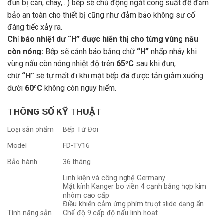
đun bị cạn, cháy,.. ) bếp sẽ chủ động ngắt công suất để đảm
bảo an toàn cho thiết bị cũng như đảm bảo không sự cố
đáng tiếc xảy ra.
Chỉ báo nhiệt dư “H” được hiển thị cho từng vùng nấu
còn nóng:
Bếp sẽ cảnh báo bằng chữ
“H”
nhấp nháy khi
vùng nấu còn nóng nhiệt độ trên
65ºC
sau khi đun,
chữ
“H”
sẽ tự mất đi khi mặt bếp đã được tản giảm xuống
dưới
60ºC
không còn nguy hiểm.
THÔNG SỐ KỸ THUẬT
Loại sản phẩm
Bếp Từ Đôi
Model
FD-TV16
Bảo hành
36 tháng
Linh kiện và công nghệ Germany
Mặt kính Kanger bo viền 4 cạnh bằng hợp kim
nhôm cao cấp
Điều khiển cảm ứng phím trượt slide dạng ẩn
Tính năng sản
Chế độ 9 cấp độ nấu linh hoạt