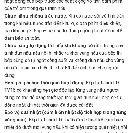
hoạt động của bếp trước các hoạt động vô tình bấm phím
của trẻ em trong quá trình nấu.
Chức năng chống trào nước:
Khi có nước sôi vô tình tràn
trong khi nấu, nước tràn đến khu vực bàn phím điều khiển,
sau khoảng 3-5 giây bếp sẽ tự động ngừng hoạt động để
đảm bảo an toàn.
Chức năng tự động tắt bếp khi không có nồi:
Trong quá
trình đun nấu, nếu nồi bị nhấc ra khỏi vùng nấu của bếp thì
bếp cũng sẽ tự ngắt công suất và không đun nấu cho vùng
nấu đó, màn hình hiển thị chữ
E0
để cảnh báo cho người
dùng.
Hẹn giờ giới hạn thời gian hoạt động:
Bếp từ Fandi FD-
TV16 có khả năng hẹn giờ độc lập từng vùng nấu, người
dùng có thể dễ dàng thiết lập thời gian đun nấu, bếp sẽ tư
động ngắt khi hết thời gian đã được cài đặt
Bảo vệ quá nhiệt (cảm biến nhiệt độ tích hợp trong từng
vùng nấu):
Bếp từ Fandi FD-TV16 được thiết kế cảm biến
nhiệt độ dưới mỗi vùng nấu, khi có hiện tượng quá nhiệt ( nồi