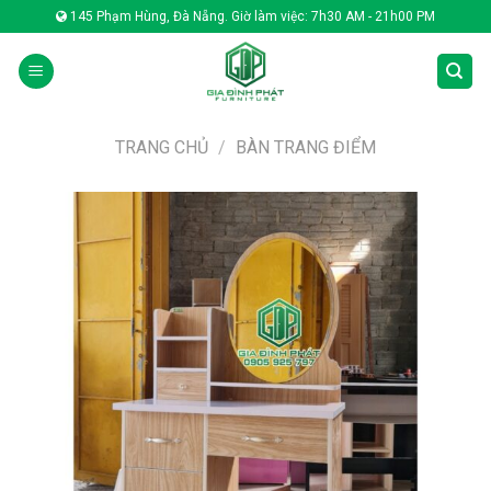
Skip
145 Phạm Hùng, Đà Nẵng. Giờ làm việc: 7h30 AM - 21h00 PM
to
content
TRANG CHỦ
/
BÀN TRANG ĐIỂM