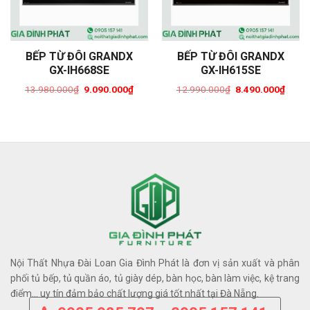
BẾP TỪ ĐÔI GRANDX
BẾP TỪ ĐÔI GRANDX
GX-IH668SE
GX-IH615SE
13.980.000
₫
9.090.000
₫
12.990.000
₫
8.490.000
₫
Original
Current
Original
Curre
price
price
price
price
was:
is:
was:
is:
13.980.000₫.
9.090.000₫.
12.990.000₫.
8.490
Nội Thất Nhựa Đài Loan Gia Đình Phát là đơn vị sản xuất và phân
phối tủ bếp, tủ quần áo, tủ giày dép, bàn học, bàn làm việc, kệ trang
điểm… uy tín đảm bảo chất lượng giá tốt nhất tại Đà Nẵng.