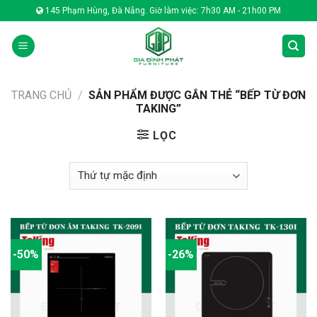
Skip
145 Phạm Hùng, Đà Nẵng. Giờ làm việc: 7h30 AM - 21h00 PM
to
content
TRANG CHỦ
/
SẢN PHẨM ĐƯỢC GẮN THẺ “BẾP TỪ ĐƠN
TAKING”
LỌC
-50%
-26%