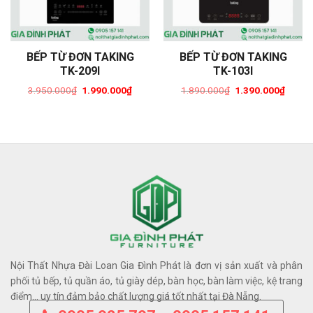
BẾP TỪ ĐƠN TAKING
BẾP TỪ ĐƠN TAKING
TK-209I
TK-103I
3.950.000
₫
1.990.000
₫
1.890.000
₫
1.390.000
₫
Original
Current
Original
Curren
price
price
price
price
was:
is:
was:
is:
3.950.000₫.
1.990.000₫.
1.890.000₫.
1.390.
Nội Thất Nhựa Đài Loan Gia Đình Phát là đơn vị sản xuất và phân
phối tủ bếp, tủ quần áo, tủ giày dép, bàn học, bàn làm việc, kệ trang
điểm… uy tín đảm bảo chất lượng giá tốt nhất tại Đà Nẵng.