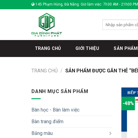
Skip
145 Phạm Hùng, Đà Nẵng. Giờ làm việc: 7h30 AM - 21h00 PM
to
content
Tìm
kiếm:
TRANG CHỦ
GIỚI THIỆU
SẢN PHẨM
TRANG CHỦ
/
SẢN PHẨM ĐƯỢC GẮN THẺ “BẾ
DANH MỤC SẢN PHẨM
-48%
Bàn học - Bàn làm việc
Bàn trang điểm
Bảng màu