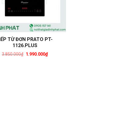
ẾP TỪ ĐƠN PRATO PT-
1126.PLUS
3.850.000
₫
1.990.000
₫
Original
Current
price
price
was:
is:
3.850.000₫.
1.990.000₫.