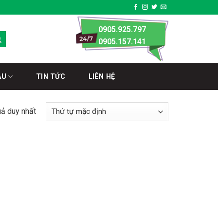
0905.925.797
0905.157.141
ÀU
TIN TỨC
LIÊN HỆ
uả duy nhất