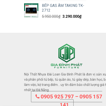
price
price
BẾP GAS ÂM TAKING TK-
was:
is:
2712
13.980.000₫.
9.090.000₫.
Original
Current
5.950.000
₫
3.290.000
₫
price
price
was:
is:
5.950.000₫.
3.290.000₫.
Nội Thất Nhựa Đài Loan Gia Đình Phát là đơn vị sản x
và phân phối tủ bếp, tủ quần áo, tủ giày dép, bàn học, 
làm việc, kệ trang điểm… uy tín đảm bảo chất lượng giá 
nhất tại Đà Nẵng.
0905 925 797 – 0905 157
141