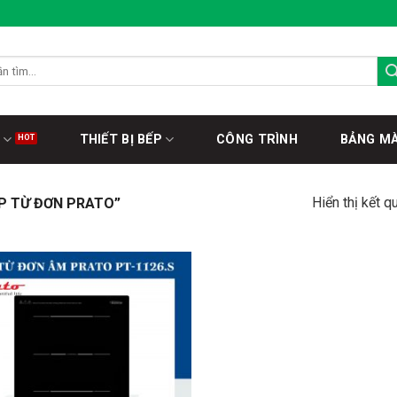
THIẾT BỊ BẾP
CÔNG TRÌNH
BẢNG M
Hiển thị kết q
P TỪ ĐƠN PRATO”