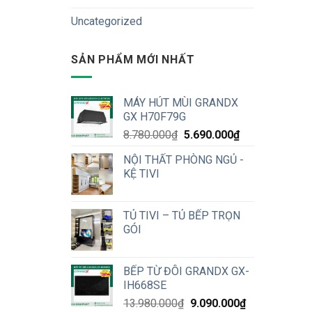
Uncategorized
SẢN PHẨM MỚI NHẤT
MÁY HÚT MÙI GRANDX
GX H70F79G
Original
Current
8.780.000
₫
5.690.000
₫
price
price
NỘI THẤT PHÒNG NGỦ -
was:
is:
KỆ TIVI
8.780.000₫.
5.690.000₫.
TỦ TIVI – TỦ BẾP TRỌN
GÓI
BẾP TỪ ĐÔI GRANDX GX-
IH668SE
Original
Current
13.980.000
₫
9.090.000
₫