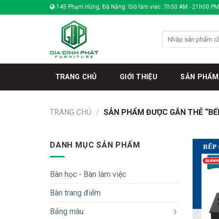
Skip
145 Phạm Hùng, Đà Nẵng. Giờ làm việc: 7h30 AM - 21h00 PM
to
content
Tìm
kiếm:
TRANG CHỦ
GIỚI THIỆU
SẢN PHẨM
TRANG CHỦ
/
SẢN PHẨM ĐƯỢC GẮN THẺ “BẾ
DANH MỤC SẢN PHẨM
Bàn học - Bàn làm việc
Bàn trang điểm
Bảng màu