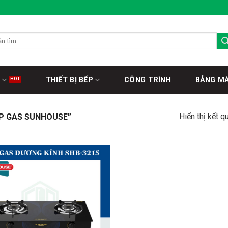
THIẾT BỊ BẾP
CÔNG TRÌNH
BẢNG M
Hiển thị kết q
P GAS SUNHOUSE”