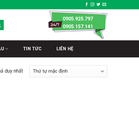
0905.925.797
0905.157.141
ÀU
TIN TỨC
LIÊN HỆ
uả duy nhất