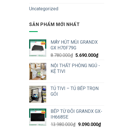
Uncategorized
SẢN PHẨM MỚI NHẤT
MÁY HÚT MÙI GRANDX
GX H70F79G
Original
Current
8.780.000
₫
5.690.000
₫
price
price
NỘI THẤT PHÒNG NGỦ -
was:
is:
KỆ TIVI
8.780.000₫.
5.690.000₫.
TỦ TIVI – TỦ BẾP TRỌN
GÓI
BẾP TỪ ĐÔI GRANDX GX-
IH668SE
Original
Current
13.980.000
₫
9.090.000
₫