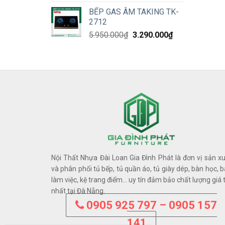
price
price
BẾP GAS ÂM TAKING TK-
was:
is:
2712
13.980.000₫.
9.090.000₫.
Original
Current
5.950.000
₫
3.290.000
₫
price
price
was:
is:
5.950.000₫.
3.290.000₫.
Nội Thất Nhựa Đài Loan Gia Đình Phát là đơn vị sản x
và phân phối tủ bếp, tủ quần áo, tủ giày dép, bàn học, 
làm việc, kệ trang điểm… uy tín đảm bảo chất lượng giá 
nhất tại Đà Nẵng.
0905 925 797 – 0905 157
141